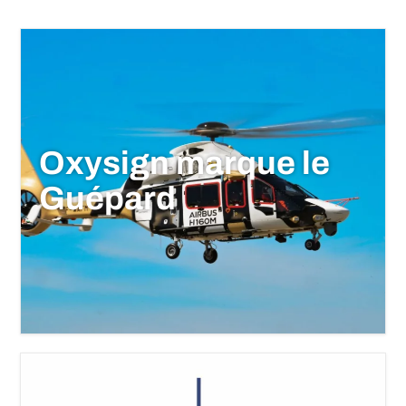
Oxysign marque le
Guépard