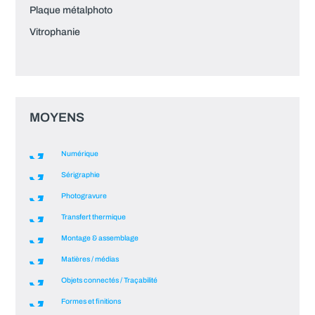
Plaque métalphoto
Vitrophanie
MOYENS
Numérique
Sérigraphie
Photogravure
Transfert thermique
Montage & assemblage
Matières / médias
Objets connectés / Traçabilité
Formes et finitions