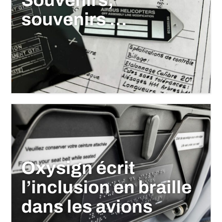
Souvenirs,
souvenirs …
Oxysign écrit
l’inclusion en braille
dans les avions