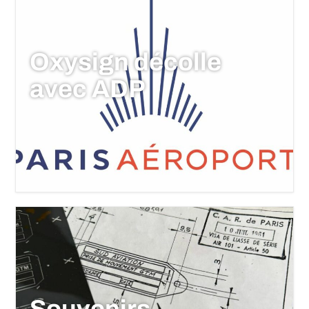
Oxysign décolle
avec ADP