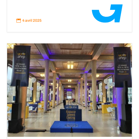
Read
More

4 avril 2025