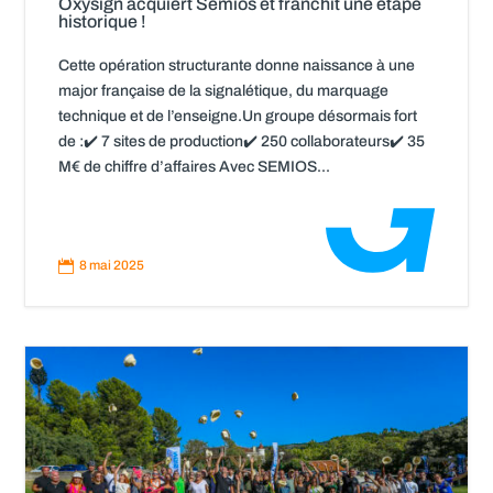
Oxysign acquiert Semios et franchit une étape
historique !
Cette opération structurante donne naissance à une
major française de la signalétique, du marquage
technique et de l’enseigne.Un groupe désormais fort
de :✔️ 7 sites de production✔️ 250 collaborateurs✔️ 35
M€ de chiffre d’affaires Avec SEMIOS...
Read
More

8 mai 2025