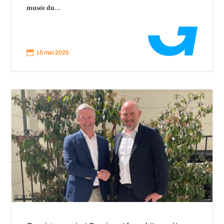
𝐦𝐮𝐬𝐞́𝐞 𝐝𝐮...
Read
More

15 mai 2025