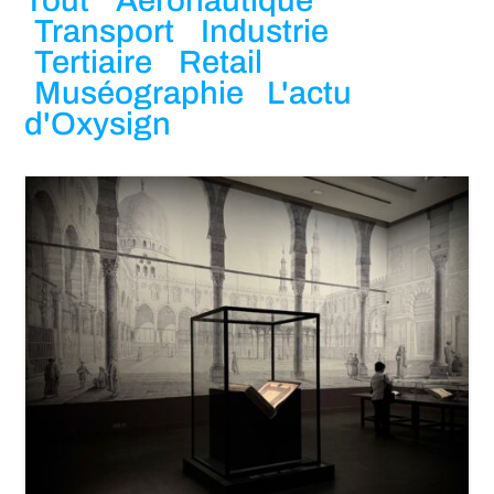
Tout
Aéronautique
Transport
Industrie
Tertiaire
Retail
Muséographie
L'actu
d'Oxysign