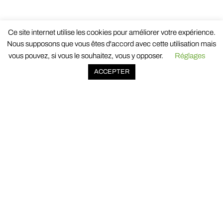
Ce site internet utilise les cookies pour améliorer votre expérience.
Nous supposons que vous êtes d'accord avec cette utilisation mais
vous pouvez, si vous le souhaitez, vous y opposer.
Réglages
ACCEPTER
Newsletter
Des solutions qui inspirent, des
idées qui font avancer.
[sibwp_form id=1]
Consultez
notre politique concernant l’utilisation et la