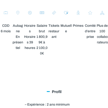
CDD
Aubag
Horaire
Salaire
Tickets
Mutuell
Primes
Comité
Plus de
6 mois
ne
s
brut
restaur
e
d’entre
100
En
Horaire
1 800,9
ant
prise
collabo
présen
s 39
9€ à
rateurs
tiel
heures
2 100,0
0€
Profil
– Expérience : 2 ans minimum