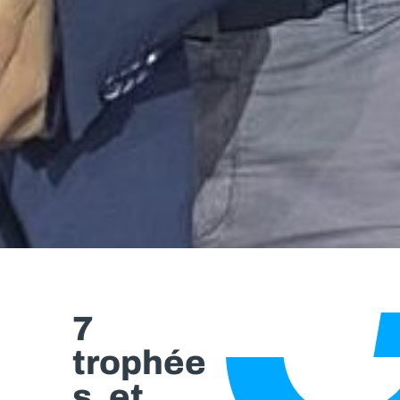
7
trophée
s, et